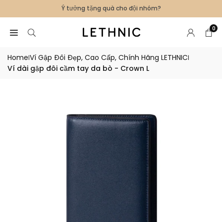
Skip
Ý tưởng tặng quà cho đội nhóm?
to
content
0
Home
Ví Gập Đôi Đẹp, Cao Cấp, Chính Hãng LETHNIC
|
|
Ví dài gập đôi cầm tay da bò - Crown L