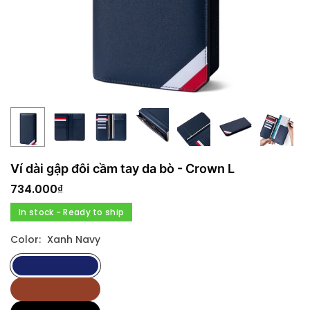
Ví dài gập đôi cầm tay da bò - Crown L
734.000₫
Regular
price
In stock - Ready to ship
Color:
Xanh Navy