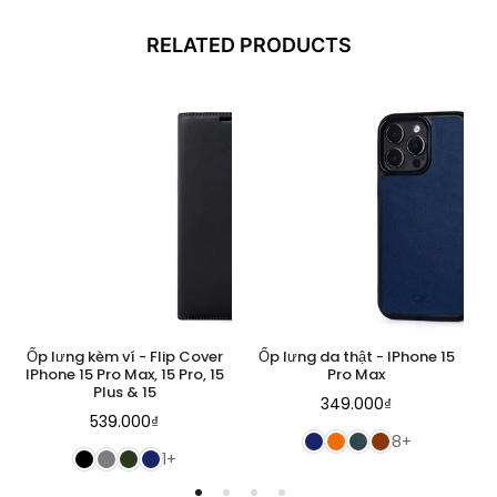
RELATED PRODUCTS
Ốp lưng kèm ví - Flip Cover
Ốp lưng da thật - IPhone 15
IPhone 15 Pro Max, 15 Pro, 15
Pro Max
Plus & 15
Regular
349.000₫
Regular
539.000₫
price
8+
price
1+