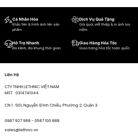
Cá Nhân Hóa
Dịch Vụ Quà Tặng
Khắc tên & hình ảnh lên sản
Gói quà, viết thiệp & in ảnh lưu
phẩm
niệm
Hỗ Trợ Nhanh
Giao Hàng Hỏa Tốc
Đa kênh, đa khung thời gian.
Giao hàng hỏa tốc toàn quốc.
Liên Hệ
CTY TNHH LETHNIC VIỆT NAM
MST : 0314741344
CN 1 : 501, Nguyễn Đình Chiểu, Phường 2, Quận 3.
0987 927 968 - 0587 100 888
sales@lethnic.vn