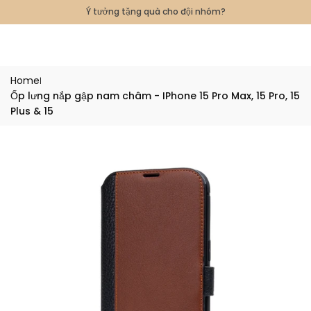
Skip
Ý tưởng tặng quà cho đội nhóm?
to
content
Home
|
Ốp lưng nắp gập nam châm - IPhone 15 Pro Max, 15 Pro, 15
Plus & 15