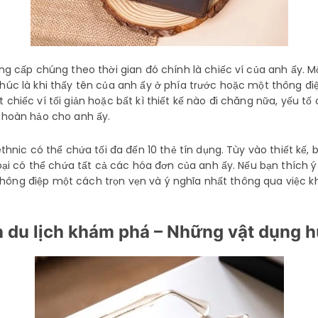
g cấp chúng theo thời gian đó chính là chiếc ví của anh ấy. M
c là khi thấy tên của anh ấy ở phía trước hoặc một thông điệp
hiếc ví tối giản hoặc bất kì thiết kế nào đi chăng nữa, yếu tố 
 hoàn hảo cho anh ấy.
hnic có thể chứa tối đa đến 10 thẻ tín dụng. Tùy vào thiết kế, 
oại có thể chứa tất cả các hóa đơn của anh ấy. Nếu bạn thích 
i thông điệp một cách trọn vẹn và ý nghĩa nhất thông qua việc 
 du lịch khám phá – Những vật dụng hữ