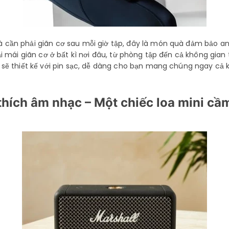
ần phải giãn cơ sau mỗi giờ tập, đây là món quà đảm bảo anh ấ
ải mái giãn cơ ở bất kì nơi đâu, từ phòng tập đến cả không gia
sẽ thiết kế với pin sạc, dễ dàng cho bạn mang chúng ngay cả kh
hích âm nhạc – Một chiếc loa mini cầ