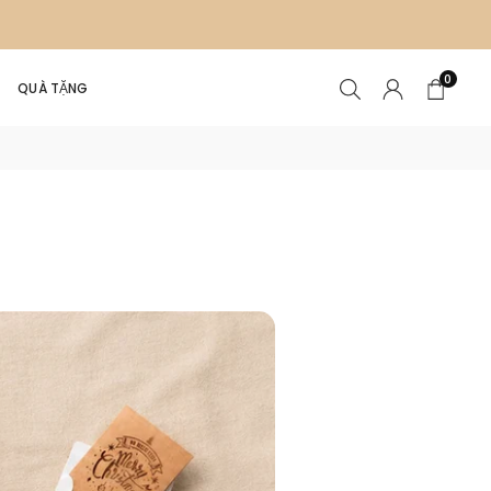
0
QUÀ TẶNG