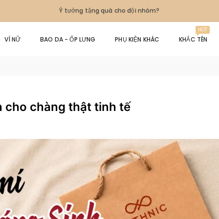
Ý tưởng tặng quà cho đội nhóm?
HOT
VÍ NỮ
BAO DA - ỐP LƯNG
PHỤ KIỆN KHÁC
KHẮC TÊN
 cho chàng thật tinh tế