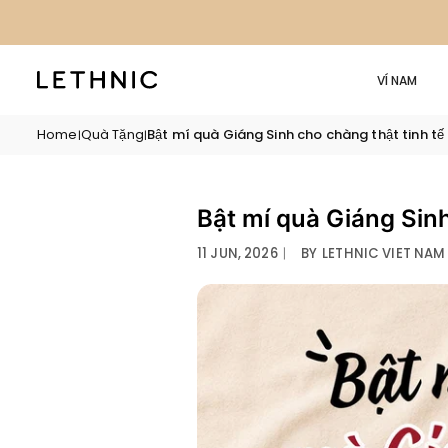
Skip
to
content
VÍ NAM
Home
Quà Tặng
Bật mí quà Giáng Sinh cho chàng thật tinh tế
|
|
Bật mí quà Giáng Sinh
11 JUN, 2026
〡
BY
LETHNIC VIET NAM