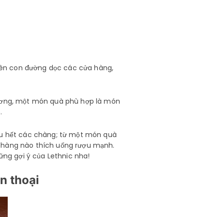
rên con đường dọc các cửa hàng,
ương, một món quà phù hợp là món
ó.
u hết các chàng; từ một món quà
 chàng nào thích uống rượu mạnh.
ng gợi ý của Lethnic nha!
n thoại