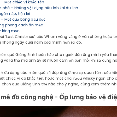
– Một chiếc ví khắc tên
 phá – Những vật dụng hữu ích khi du lịch
ăn nắp, tiện lợi
– Một quả bóng bầu dục
ong phong cách ăn mặc
ự lãng mạn
 bài “Last Christmas” của Wham văng vẳng
ở văn phòng hoặc
t
ng những ngày cuối năm của mình hơn rồi đó.
món quà Giáng Sinh hoàn hảo cho người đàn ông mình yêu th
ng và là thứ mà anh ấy sẽ muốn cảm ơn bạn mỗi khi sử dụng n
ch đa dạng các món quà sẽ đáp ứng được sự quan tâm của hầ
một chiếc ví da khắc tên, hoặc một chai rượu whisky ngon cho
 chọn quà Giáng Sinh thế nào cho ý nghĩa, cùng xem thêm nhữ
mê đồ công nghệ - Ốp lưng bảo vệ điệ